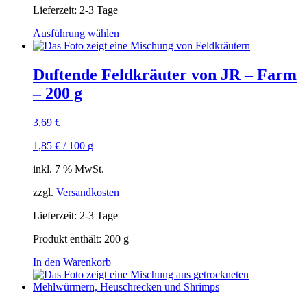
Lieferzeit:
2-3 Tage
Ausführung wählen
Dieses
Produkt
weist
Duftende Feldkräuter von JR – Farm
mehrere
– 200 g
Varianten
auf.
Die
3,69
€
Optionen
können
1,85
€
/
100
g
auf
der
inkl. 7 % MwSt.
Produktseite
zzgl.
Versandkosten
gewählt
werden
Lieferzeit:
2-3 Tage
Produkt enthält: 200
g
In den Warenkorb