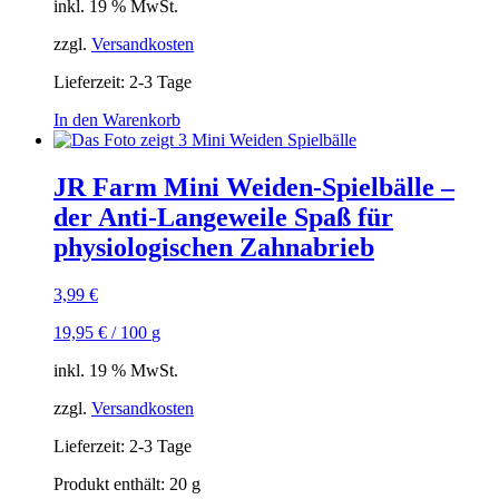
der
inkl. 19 % MwSt.
Produktseite
gewählt
zzgl.
Versandkosten
werden
Lieferzeit:
2-3 Tage
In den Warenkorb
JR Farm Mini Weiden-Spielbälle –
der Anti-Langeweile Spaß für
physiologischen Zahnabrieb
3,99
€
19,95
€
/
100
g
inkl. 19 % MwSt.
zzgl.
Versandkosten
Lieferzeit:
2-3 Tage
Produkt enthält: 20
g