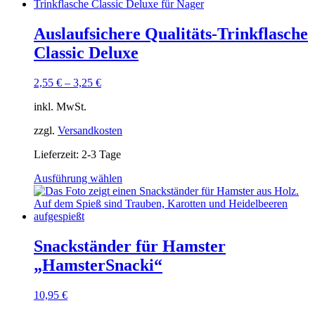
Auslaufsichere Qualitäts-Trinkflasche
Classic Deluxe
2,55
€
–
3,25
€
inkl. MwSt.
zzgl.
Versandkosten
Lieferzeit:
2-3 Tage
Ausführung wählen
Dieses
Produkt
weist
mehrere
Varianten
Snackständer für Hamster
auf.
„HamsterSnacki“
Die
Optionen
können
10,95
€
auf