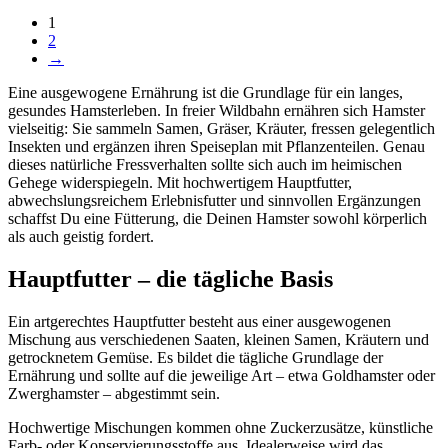
1
2
→
Eine ausgewogene Ernährung ist die Grundlage für ein langes,
gesundes Hamsterleben. In freier Wildbahn ernähren sich Hamster
vielseitig: Sie sammeln Samen, Gräser, Kräuter, fressen gelegentlich
Insekten und ergänzen ihren Speiseplan mit Pflanzenteilen. Genau
dieses natürliche Fressverhalten sollte sich auch im heimischen
Gehege widerspiegeln. Mit hochwertigem Hauptfutter,
abwechslungsreichem Erlebnisfutter und sinnvollen Ergänzungen
schaffst Du eine Fütterung, die Deinen Hamster sowohl körperlich
als auch geistig fordert.
Hauptfutter – die tägliche Basis
Ein artgerechtes Hauptfutter besteht aus einer ausgewogenen
Mischung aus verschiedenen Saaten, kleinen Samen, Kräutern und
getrocknetem Gemüse. Es bildet die tägliche Grundlage der
Ernährung und sollte auf die jeweilige Art – etwa Goldhamster oder
Zwerghamster – abgestimmt sein.
Hochwertige Mischungen kommen ohne Zuckerzusätze, künstliche
Farb- oder Konservierungsstoffe aus. Idealerweise wird das