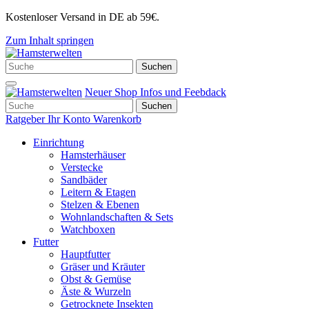
Kostenloser Versand in DE ab 59€.
Zum Inhalt springen
Hauptnavigation
Suchen
Suchen
nach:
Neuer Shop
Infos und Feebdack
Suchen
Suchen
nach:
Ratgeber
Ihr Konto
Warenkorb
Einrichtung
Hamsterhäuser
Verstecke
Sandbäder
Leitern & Etagen
Stelzen & Ebenen
Wohnlandschaften & Sets
Watchboxen
Futter
Hauptfutter
Gräser und Kräuter
Obst & Gemüse
Äste & Wurzeln
Getrocknete Insekten