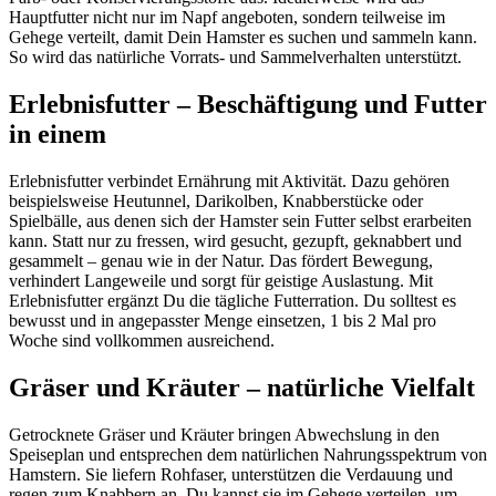
Hauptfutter nicht nur im Napf angeboten, sondern teilweise im
Gehege verteilt, damit Dein Hamster es suchen und sammeln kann.
So wird das natürliche Vorrats- und Sammelverhalten unterstützt.
Erlebnisfutter – Beschäftigung und Futter
in einem
Erlebnisfutter verbindet Ernährung mit Aktivität. Dazu gehören
beispielsweise Heutunnel, Darikolben, Knabberstücke oder
Spielbälle, aus denen sich der Hamster sein Futter selbst erarbeiten
kann. Statt nur zu fressen, wird gesucht, gezupft, geknabbert und
gesammelt – genau wie in der Natur. Das fördert Bewegung,
verhindert Langeweile und sorgt für geistige Auslastung. Mit
Erlebnisfutter ergänzt Du die tägliche Futterration. Du solltest es
bewusst und in angepasster Menge einsetzen, 1 bis 2 Mal pro
Woche sind vollkommen ausreichend.
Gräser und Kräuter – natürliche Vielfalt
Getrocknete Gräser und Kräuter bringen Abwechslung in den
Speiseplan und entsprechen dem natürlichen Nahrungsspektrum von
Hamstern. Sie liefern Rohfaser, unterstützen die Verdauung und
regen zum Knabbern an. Du kannst sie im Gehege verteilen, um