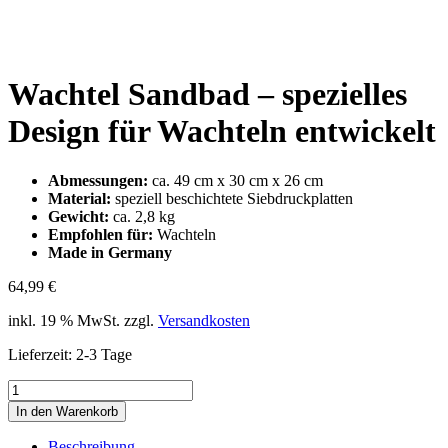
Wachtel Sandbad – spezielles
Design für Wachteln entwickelt
Abmessungen:
ca. 49 cm x 30 cm x 26 cm
Material:
speziell beschichtete Siebdruckplatten
Gewicht:
ca. 2,8 kg
Empfohlen für:
Wachteln
Made in Germany
64,99
€
inkl. 19 % MwSt.
zzgl.
Versandkosten
Lieferzeit:
2-3 Tage
Wachtel
Sandbad
In den Warenkorb
-
spezielles
Beschreibung