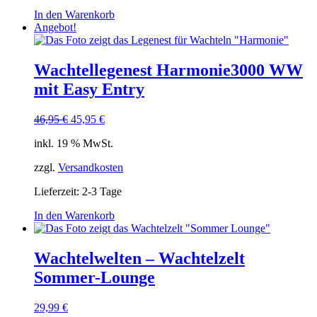
In den Warenkorb
Angebot!
Wachtellegenest Harmonie3000 WW
mit Easy Entry
Ursprünglicher
Aktueller
46,95
€
45,95
€
Preis
Preis
inkl. 19 % MwSt.
war:
ist:
46,95 €
45,95 €.
zzgl.
Versandkosten
Lieferzeit:
2-3 Tage
In den Warenkorb
Wachtelwelten – Wachtelzelt
Sommer-Lounge
29,99
€