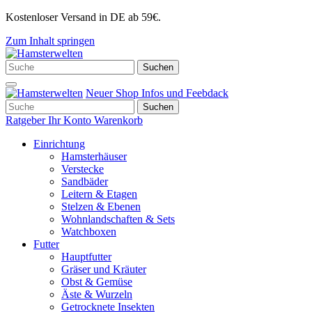
Kostenloser Versand in DE ab 59€.
Zum Inhalt springen
Hauptnavigation
Suchen
Suchen
nach:
Neuer Shop
Infos und Feebdack
Suchen
Suchen
nach:
Ratgeber
Ihr Konto
Warenkorb
Einrichtung
Hamsterhäuser
Verstecke
Sandbäder
Leitern & Etagen
Stelzen & Ebenen
Wohnlandschaften & Sets
Watchboxen
Futter
Hauptfutter
Gräser und Kräuter
Obst & Gemüse
Äste & Wurzeln
Getrocknete Insekten