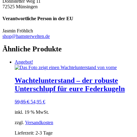
Donnstetter Weg 11
72525 Münsingen
Verantwortliche Person in der EU
Jasmin Fröhlich
shop@hamsterwelten.de
Ähnliche Produkte
Angebot!
Wachtelunterstand – der robuste
Unterschlupf für eure Federkugeln
Ursprünglicher
Aktueller
59,95
€
54,95
€
Preis
Preis
inkl. 19 % MwSt.
war:
ist:
59,95 €
54,95 €.
zzgl.
Versandkosten
Lieferzeit:
2-3 Tage