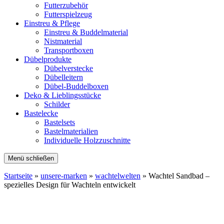
Futterzubehör
Futterspielzeug
Einstreu & Pflege
Einstreu & Buddelmaterial
Nistmaterial
Transportboxen
Dübelprodukte
Dübelverstecke
Dübelleitern
Dübel-Buddelboxen
Deko & Lieblingsstücke
Schilder
Bastelecke
Bastelsets
Bastelmaterialien
Individuelle Holzzuschnitte
Menü schließen
Startseite
»
unsere-marken
»
wachtelwelten
»
Wachtel Sandbad –
spezielles Design für Wachteln entwickelt